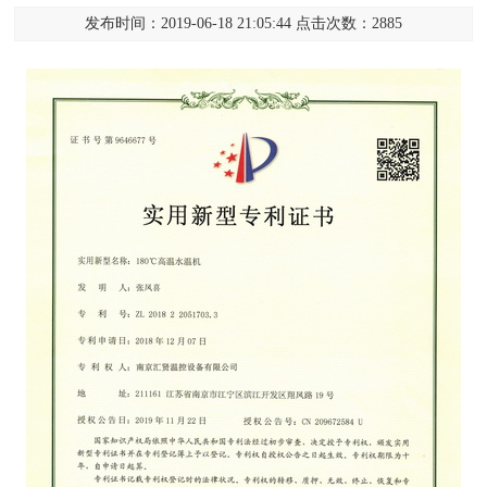
发布时间：2019-06-18 21:05:44 点击次数：2885