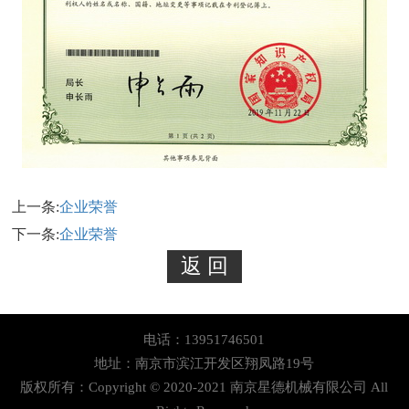
上一条:
企业荣誉
下一条:
企业荣誉
电话：13951746501
地址：南京市滨江开发区翔凤路19号
版权所有：Copyright © 2020-2021 南京星德机械有限公司 All